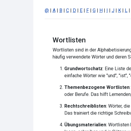
@
|
A
|
B
|
C
|
D
|
E
|
F
|
G
|
H
|
I
|
J
|
K
|
L
Wortlisten
Wortlisten sind in der Alphabetisierun
häufig verwendete Wörter und deren Sc
Grundwortschatz
: Eine Liste 
einfache Wörter wie "und", "ist", "e
Themenbezogene Wortlisten
oder Berufe. Das hilft Lernenden
Rechtschreiblisten
: Wörter, die
Das trainiert die richtige Schrei
Übungsmaterialien
: Wortliste