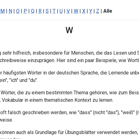
|
M
|
N
|
O
|
P
|
Q
|
R
|
S
|
T
|
U
|
V
|
W
|
X
|
Y
|
Z
|
Alle
W
g sehr hilfreich, insbesondere für Menschen, die das Lesen und 
hreibweise einzuprägen. Hier sind ein paar Beispiele, wie Wort
der häufigsten Wörter in der deutschen Sprache, die Lernende un
in", "ich" und "du".
: Wörter, die zu einem bestimmten Thema gehören, wie zum Beisp
, Vokabular in einem thematischen Kontext zu lernen.
 oft falsch geschrieben werden, wie "dass" (nicht "das"), "weiß" (ni
bweise.
n können auch als Grundlage für Übungsblätter verwendet werden,