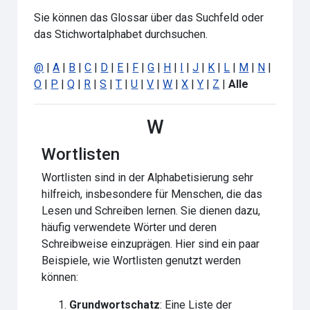
Sie können das Glossar über das Suchfeld oder
das Stichwortalphabet durchsuchen.
@
|
A
|
B
|
C
|
D
|
E
|
F
|
G
|
H
|
I
|
J
|
K
|
L
|
M
|
N
|
O
|
P
|
Q
|
R
|
S
|
T
|
U
|
V
|
W
|
X
|
Y
|
Z
|
Alle
W
Wortlisten
Wortlisten sind in der Alphabetisierung sehr
hilfreich, insbesondere für Menschen, die das
Lesen und Schreiben lernen. Sie dienen dazu,
häufig verwendete Wörter und deren
Schreibweise einzuprägen. Hier sind ein paar
Beispiele, wie Wortlisten genutzt werden
können:
Grundwortschatz
: Eine Liste der