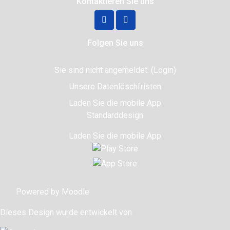
Kontaktieren Sie uns
Folgen Sie uns
Sie sind nicht angemeldet. (
Login
)
Unsere Datenlöschfristen
Laden Sie die mobile App
Standarddesign
Laden Sie die mobile App
Powered by
Moodle
Dieses Design wurde entwickelt von