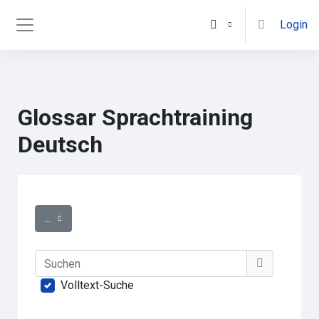
Zum Hauptinhalt
Login
Website-Übersicht
Glossar Sprachtraining
Deutsch
Abschlussbedingungen
Einträge exportieren
...
Suchen
Suchen
Volltext-Suche